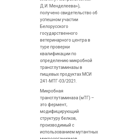
Д.И. Менделеева»),
получено свидетельство об
успешном участии
Белорусского
государственного
ветеринарного центра в
туре проверки
квалификации по
определению микробной
трансглутаминазы в
пищевых продуктах МСИ
241-МТГ-03/2021.
Микробная
трансглутаминаза (мТГ) –
это фермент,
модифицирующий
структуру белков,
производимый с
использованием мутантных
микроорганизмов.