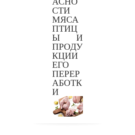
АСНО
СТИ
МЯСА
ТР
ПТИЦ
ЕАЭ
Ы И
С
ПРОДУ
051/
КЦИИ
202
ЕГО
1
ПЕРЕР
АБОТК
И