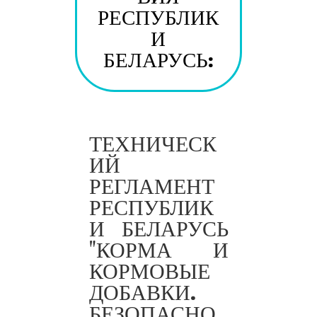
РЕСПУБЛИК
И
БЕЛАРУСЬ:
ТЕХНИЧЕСК
ИЙ
РЕГЛАМЕНТ
РЕСПУБЛИК
И БЕЛАРУСЬ
"КОРМА И
ТР
КОРМОВЫЕ
2010/02
ДОБАВКИ.
5/BY
БЕЗОПАСНО