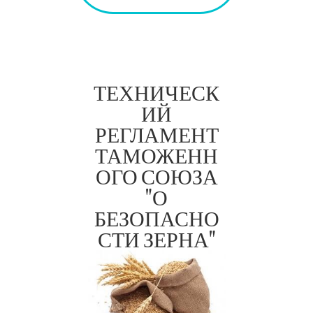
ТЕХНИЧЕСК
ИЙ
РЕГЛАМЕНТ
ТАМОЖЕНН
ОГО СОЮЗА
ТР ТС
"О
015/201
БЕЗОПАСНО
1
СТИ ЗЕРНА"