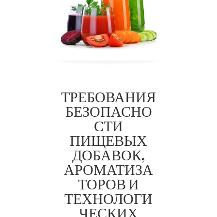
ТРЕБОВАНИЯ
БЕЗОПАСНО
СТИ
ПИЩЕВЫХ
ДОБАВОК,
АРОМАТИЗА
ТОРОВ И
ТР ТС
ТЕХНОЛОГИ
029/201
ЧЕСКИХ