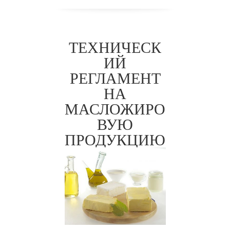
ТЕХНИЧЕСК
ИЙ
РЕГЛАМЕНТ
НА
МАСЛОЖИРО
ТР ТС
ВУЮ
024/201
ПРОДУКЦИЮ
1