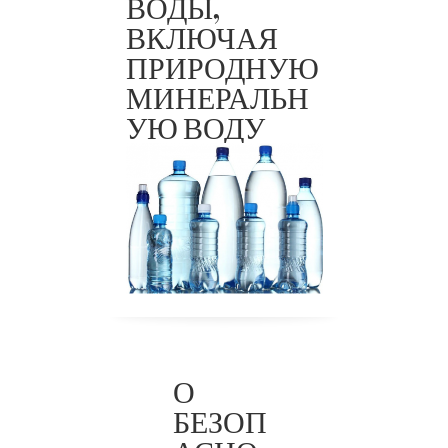
ТР
ВОДЫ,
ЕАЭС
ВКЛЮЧАЯ
044/201
ПРИРОДНУЮ
7
МИНЕРАЛЬН
УЮ ВОДУ
О
БЕЗОП