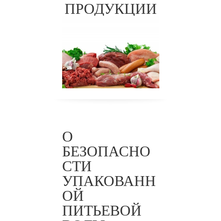
ТР ТС
ПРОДУКЦИИ
034/201
3
О
БЕЗОПАСНО
СТИ
УПАКОВАНН
ОЙ
ПИТЬЕВОЙ