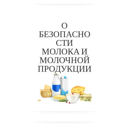
О
БЕЗОПАСНО
СТИ
ТР ТС
МОЛОКА И
033/201
МОЛОЧНОЙ
3
ПРОДУКЦИИ