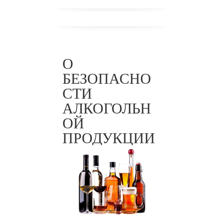
О
БЕЗОПАСНО
СТИ
АЛКОГОЛЬН
ТР
ОЙ
ЕАЭС
ПРОДУКЦИИ
047/201
8