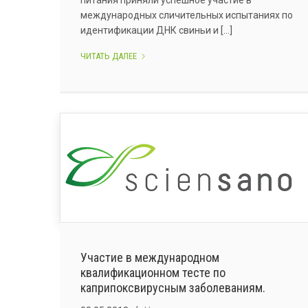
питания приняли успешное участие в
международных сличительных испытаниях по
идентификации ДНК свиньи и [...]
УЧАСТИЕ
ЧИТАТЬ ДАЛЕЕ
В
МЕЖДУНАРОДНОМ
КВАЛИФИКАЦИОННОМ
ТЕСТЕ
ПО
ОПРЕДЕЛЕНИЮ
ДНК
СВИНЬИ
И
ДНК
КРУПНОГО
РОГАТОГО
СКОТА.
Участие в международном
квалификационном тесте по
каприпоксвирусным заболеваниям.