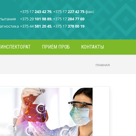
+375 17
243 42 79
, +375 17
227 42 75
факс
спытания
+375 29
101 98 89
, +375 17
284 77 69
агностика
+375 44
581 20 45
, +375 17
378 00 19
ИНСПЕКТОРАТ
ПРИЁМ ПРОБ
КОНТАКТЫ
ГЛАВНАЯ