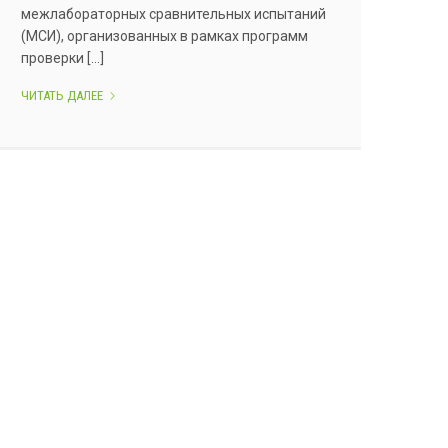
межлабораторных сравнительных испытаний
(МСИ), организованных в рамках программ
проверки [...]
СЛИЧИТЕЛЬНЫЕ
ЧИТАТЬ ДАЛЕЕ
ИСПЫТАНИЯ
ПО
ОПРЕДЕЛЕНИЮ
ВИДОВОЙ
ПРИНАДЛЕЖНОСТИ
ТКАНЕЙ
КРУПНОГО
РОГАТОГО
СКОТА
И
СВИНЕЙ.