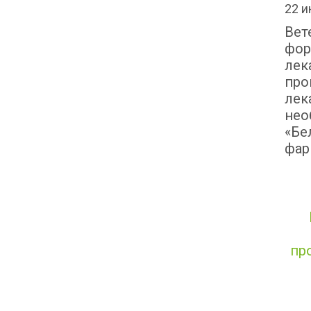
22 и
Вет
фор
лек
про
лек
нео
«Бе
фар
пр