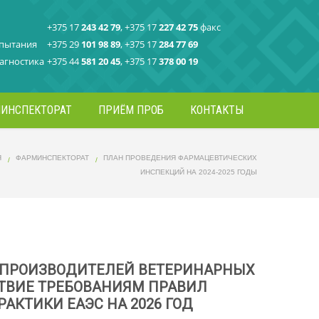
+375 17
243 42 79
, +375 17
227 42 75
факс
спытания
+375 29
101 98 89
, +375 17
284 77 69
агностика
+375 44
581 20 45
, +375 17
378 00 19
ИНСПЕКТОРАТ
ПРИЁМ ПРОБ
КОНТАКТЫ
Я
ФАРМИНСПЕКТОРАТ
ПЛАН ПРОВЕДЕНИЯ ФАРМАЦЕВТИЧЕСКИХ
ИНСПЕКЦИЙ НА 2024-2025 ГОДЫ
 ПРОИЗВОДИТЕЛЕЙ ВЕТЕРИНАРНЫХ
СТВИЕ ТРЕБОВАНИЯМ ПРАВИЛ
КТИКИ ЕАЭС НА 2026 ГОД